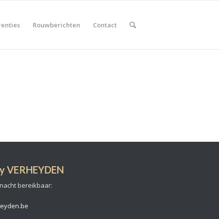
renties
Rouwberichten
Contact
ony VERHEYDEN
 nacht bereikbaar:
rheyden.be