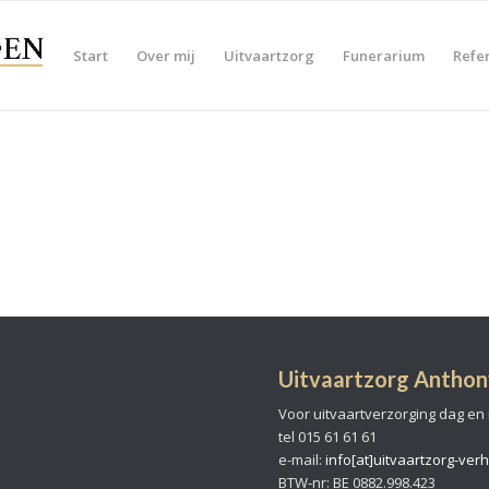
Start
Over mij
Uitvaartzorg
Funerarium
Refe
Uitvaartzorg Anth
Voor uitvaartverzorging dag en
tel 015 61 61 61
e-mail:
info[at]uitvaartzorg-ve
BTW-nr: BE 0882.998.423