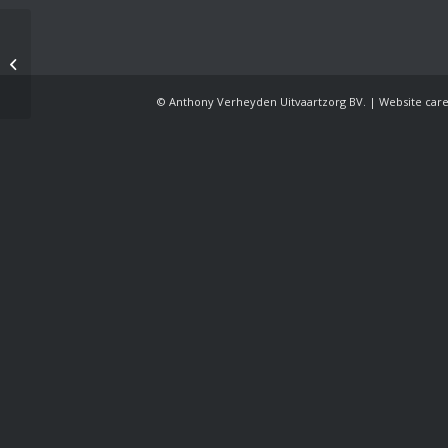
20 April 2026 – Ludwig
Roekens
© Anthony Verheyden Uitvaartzorg BV. | Website car