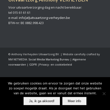
Voor uitvaartverzorging dag en nacht bereikbaar:
tel 015 61 61 61
e-mail:
info[at]uitvaartzorg-verheyden.be
BTW-nr: BE 0882.998.423
© Anthony Verheyden Uitvaartzorg BV. | Website carefully crafted by
NM NETMEDIA:
Social Media Marketing Bureau
|
Algemene
voorwaarden
|
GDPR
|
Privacy- en cookiebeleid
We gebruiken cookies om ervoor te zorgen dat onze website
zo soepel mogelijk draait. Als je doorgaat met het gebruiken
van de website, gaan we er vanuit dat ermee instemt.
Ja, ik ga akkoord!
Meer info