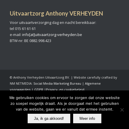
Uitvaartzorg Anthony VERHEYDEN
Voor uitvaartverzorging dag en nacht bereikbaar:
tel 015 61 61 61
e-mail:
info[at]uitvaartzorg-verheyden.be
BTW-nr: BE 0882.998.423
© Anthony Verheyden Uitvaartzorg BV. | Website carefully crafted by
NM NETMEDIA:
Social Media Marketing Bureau
|
Algemene
voorwaarden
|
GDPR
|
Privacy- en cookiebeleid
We gebruiken cookies om ervoor te zorgen dat onze website
zo soepel mogelijk draait. Als je doorgaat met het gebruiken
van de website, gaan we er vanuit dat ermee instemt.
Ja, ik ga akkoord!
Meer info